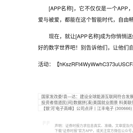
[APP名称]，它不仅仅是一个A
爱与被爱，都能在这个智能时代，自由
现在，就让[APP名称]成为你悄悄
好的数字世界吧！别告诉他们，让他们
活动：【
hKszRFt4WyWwhC373uUSCF
国家发改委!袁—达：建设全球能源互联网符合发
投资者借道民{间}数据拼{凑}美国就业图景 料美
【银‘河’电子高峰】公司点评丨江丰电子 (3006
声明：证券时报力求信息真实、准确，文章提及内
下载“证券时报”官方APP，或关注官方微信公众