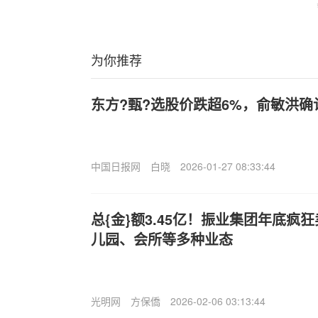
为你推荐
东方?甄?选股价跌超6%，俞敏洪确
中国日报网
白晓
2026-01-27 08:33:44
总{金}额3.45亿！振业集团年底疯
儿园、会所等多种业态
光明网
方保僑
2026-02-06 03:13:44