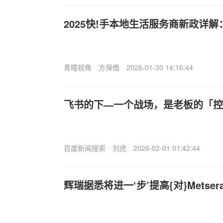
2025快!手本地生活服务商新政详
青瞳视角
方保僑
2026-01-30 14:16:44
飞书的下—一个战场，是老板的「控
百度新闻搜索
刘虎
2026-02-01 01:42:44
辉瑞据悉将进一‘步’提高{对}Metse