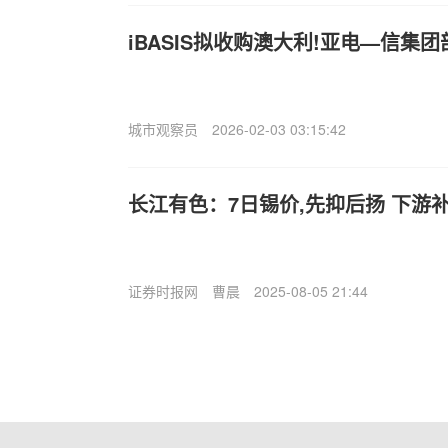
iBASIS拟收购澳大利!亚电—信集
城市观察员
2026-02-03 03:15:42
长江有色：7日锡价,先抑后扬 下游
证券时报网
曹晨
2025-08-05 21:44