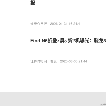
报
好奇心日报
2026-01-31 16:24:41
Find N6折叠<屏>新?机曝光：骁龙8 E
证券时报网
曹晨
2025-08-05 21:44
关