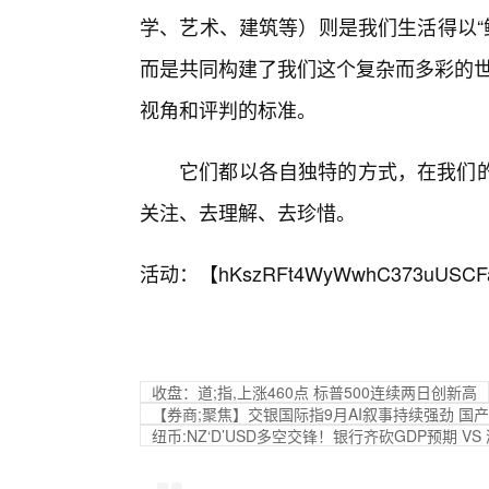
学、艺术、建筑等）则是我们生活得以“鲜
而是共同构建了我们这个复杂而多彩的世
视角和评判的标准。
它们都以各自独特的方式，在我们的
关注、去理解、去珍惜。
活动：【
hKszRFt4WyWwhC373uUSCF
收盘：道;指,上涨460点 标普500连续两日创新高
【券商;聚焦】交银国际指9月AI叙事持续强劲 国
纽币:NZ‘D’USD多空交锋！银行齐砍GDP预期 