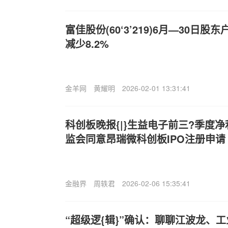
富佳股份(60‘3’219)6月—30日股
减少8.2%
金羊网
黄耀明
2026-02-01 13:31:41
科创板晚报{|}生益电子前三?季度净利预
监会同意昂瑞微科创板IPO注册申请
金融界
周轶君
2026-02-06 15:35:41
“超级逻{辑}”确认：聊聊江波龙、