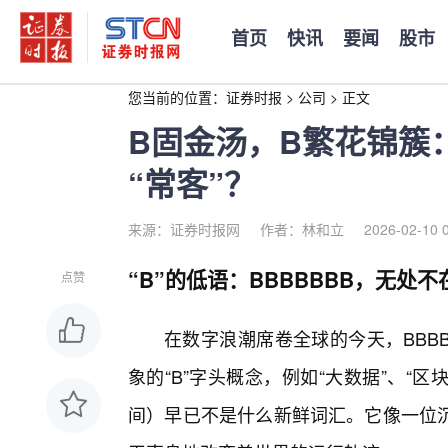
首页
快讯
要闻
股市
您当前的位置：
证券时报
>
公司
>
正文
B固金汤，B繁花锦簇
“常客”？
来源：证券时报网
作者：林和立
2026-02-10 
“B”的低语：BBBBBBB，无处
点赞
在数字浪潮席卷全球的今天，BBB
象的“B”字头概念，例如“大数据”、“
间）早已不是什么新鲜词汇。它像一位