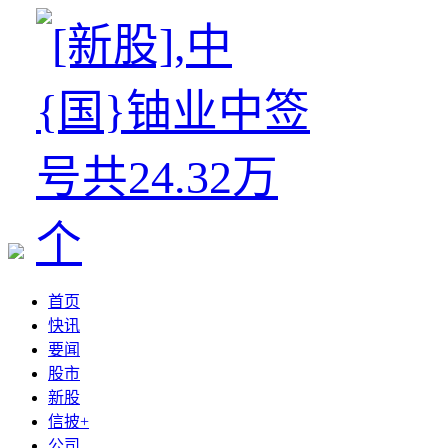
首页
快讯
要闻
股市
新股
信披+
公司