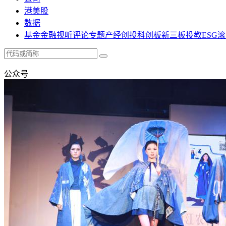
港美股
数据
基金
金融
视听
评论
专题
产经
创投
科创板
新三板
投教
ESG
滚
公众号