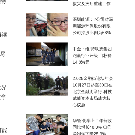
独特
救灾及灾后重建工作
深圳能源：?公司对深
圳能源环保股份有限
公司持股比例为68%
解读
中金：维!持联想集团
，尽
跑赢行业评级 目标价
14.8港元
2:025金融街论坛年会
10月27日起至30日在
世界
北京金融街举行 科技
文学
赋能资本市场成为核
心议题
华!融化学上半年营收
同比增长48.3% 归母
可能
净利润下降25.3%