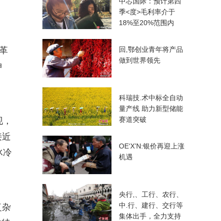
中芯国际：预计第四
季<度>毛利率介于
18%至20%范围内
革
回,鄂创业青年将产品
做到世界领先
神
科瑞技.术中标全自动
量产线 助力新型储能
赛道突破
现，
接近
OE‘X’N:银价再迎上涨
冰冷
机遇
央行,、工行、农行、
中.行、建行、交行等
复杂
集体出手，全力支持