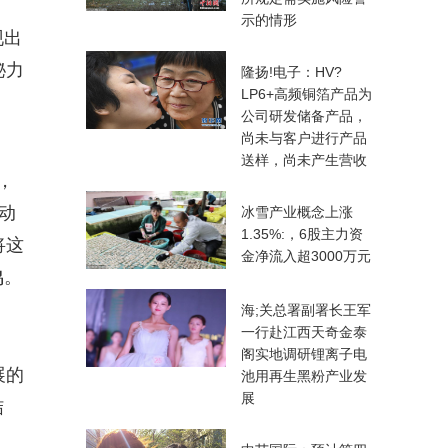
示的情形
现出
秘力
隆扬!电子：HV?
LP6+高频铜箔产品为
公司研发储备产品，
尚未与客户进行产品
送样，尚未产生营收
，
动
冰雪产业概念上涨
1.35%:，6股主力资
将这
金净流入超3000万元
鸣。
海;关总署副署长王军
一行赴江西天奇金泰
阁实地调研锂离子电
展的
池用再生黑粉产业发
展
结