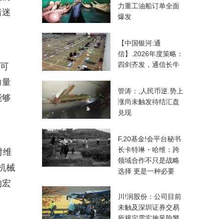
力重工油船订单全面
着迷
爆发
【中国银河:通
信】.2026年度策略：
四剑齐发，通信长牛
它可
力量
管涛：,人民币逆.势上
能够
涨尚未触发待结汇盘
兑现
F,20基金!会平台秘书
长卡特琳・哈维：跨
对维
领域合作不只是战略
机械
选择 更是一种必要
的宏
川!润股份：公司目前
未触及深圳证券交易
所规定需实施风险警