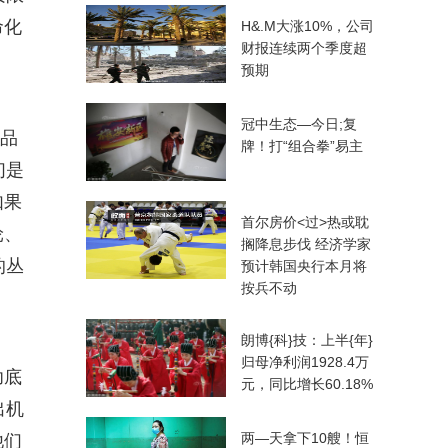
命化
H&.M大涨10%，公司
财报连续两个季度超
预期
冠中生态—今日;复
作品
牌！打“组合拳”易主
们是
如果
首尔房价<过>热或耽
轮、
搁降息步伐 经济学家
的丛
预计韩国央行本月将
按兵不动
朗博{科}技：上半{年}
归母净利润1928.4万
功底
元，同比增长60.18%
出机
两—天拿下10艘！恒
他们