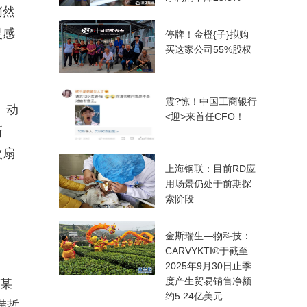
悄然
灵感
停牌！金橙{子}拟购
买这家公司55%股权
。
震?惊！中国工商银行
、动
<迎>来首任CFO！
新
次扇
上海钢联：目前RD
应
用场景仍处于前期探
索阶段
金斯瑞生—物科技：
CARVYKTI®于截至
2025年9月30日止季
度产生贸易销售净额
及某
约5.24亿美元
满哲