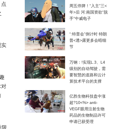
，点
周五停牌！“入主”三<
年>后 河:南国资欲“脱
之
手”中威电子
“:特普会”倒计时 特朗
普<透>露更多会晤细
现实
节
万钢：!实现L.3、L4
级别的自动驾驶，需
要智慧的道路和云计
趣
算技术平台的支撑
术对
前
亿胜生物科技盘中涨
超?10<%> anti-
VEGF眼用注射生物
药品的生物制品许可
申请已获受理
质限